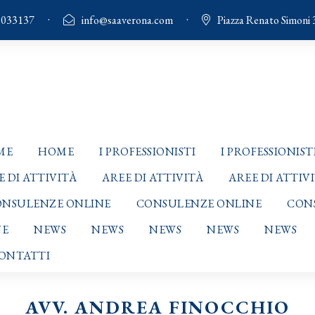
·
·
8033137
info@saaverona.com
Piazza Renato Simoni 
ME
HOME
I PROFESSIONISTI
I PROFESSIONIST
E DI ATTIVITÀ
AREE DI ATTIVITÀ
AREE DI ATTIV
NSULENZE ONLINE
CONSULENZE ONLINE
CON
NE
NEWS
NEWS
NEWS
NEWS
NEWS
ONTATTI
AVV. ANDREA FINOCCHIO