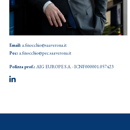
Email:
a.finocchio@saaverona.it
Pec:
a.finocchio@pec.saaverona.it
Polizza prof.:
AIG EUROPE S.A. - ICNF000001.057423