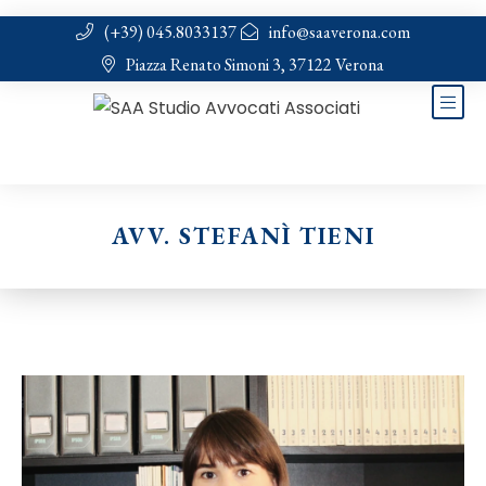
(+39) 045.8033137
info@saaverona.com
Piazza Renato Simoni 3, 37122 Verona
AVV. STEFANÌ TIENI