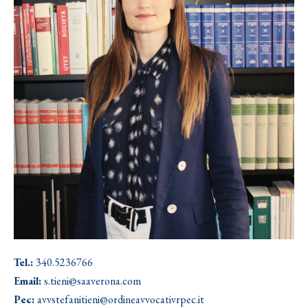
Tel.:
340.5236766
Email:
s.tieni@saaverona.com
Pec:
avvstefanitieni@ordineavvocativrpec.it