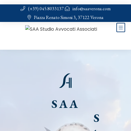
(+39) 045.8033137
info@saaverona.com
Piazza Renato Simoni 3, 37122 Verona
SAA
S