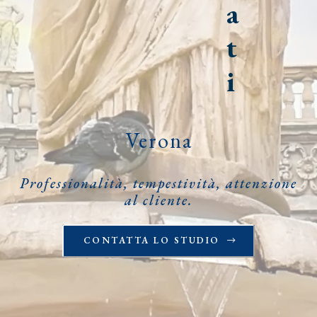
a
t
i
Verona
Professionalità, tempestività, attenzione
al cliente.
CONTATTA LO STUDIO